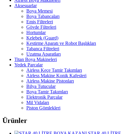
Airless Boya Makineleri
Aksesuarlar
Boya Memesi
Boya Tabancaları
Emiş Filtreleri
Gövde Filtreleri
Hortumlar
Kelebek (Guard)
Kestirme Aparatı ve Robot Başlıkları
Tabanca Filtreleri
Uzatma Aparatları
Titan Boya Makineleri
Yedek Parçalar
Airless Keçe Tamir Takımları
Airless Makine Konik Kafesleri
Airless Makine Pistonları
Bilya Tutucular
Boya Tamir Takımları
Elektronik Parçalar
Mil Vidaları
Piston Gömlekleri
Ürünler
STAR 40 LİTRE