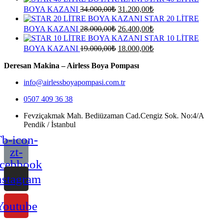
Orijinal
Şu
BOYA KAZANI
34.000,00
₺
31.200,00
₺
fiyat:
andaki
STAR 20 LİTRE
fiyat:
34.000,00₺.
Orijinal
Şu
BOYA KAZANI
28.000,00
₺
26.400,00
₺
31.200,00₺.
fiyat:
andaki
STAR 10 LİTRE
fiyat:
28.000,00₺.
Orijinal
Şu
BOYA KAZANI
19.000,00
₺
18.000,00
₺
26.400,00₺.
fiyat:
andaki
fiyat:
Deresan Makina – Airless Boya Pompası
19.000,00₺.
18.000,00₺.
info@airlessboyapompasi.com.tr
0507 409 36 38
Fevziçakmak Mah. Bediüzaman Cad.Cengiz Sok. No:4/A
Pendik / İstanbul
b-icon-
zt-
acebbook
nstagram
Youtube