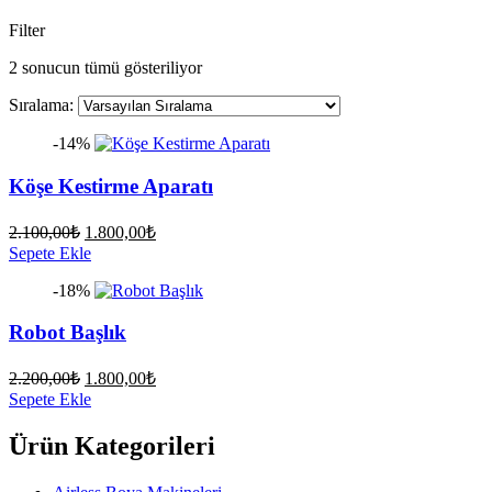
Filter
2 sonucun tümü gösteriliyor
Sıralama:
-14%
Köşe Kestirme Aparatı
Orijinal
Şu
2.100,00
₺
1.800,00
₺
fiyat:
andaki
Sepete Ekle
fiyat:
2.100,00₺.
-18%
1.800,00₺.
Robot Başlık
Orijinal
Şu
2.200,00
₺
1.800,00
₺
fiyat:
andaki
Sepete Ekle
fiyat:
2.200,00₺.
1.800,00₺.
Ürün Kategorileri