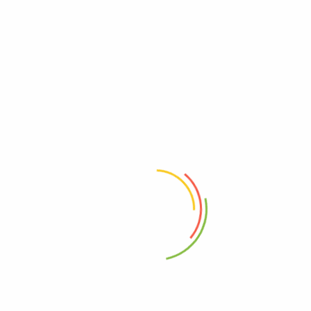
KAHVE İÇMEYE BEKLERİZ.
MAĞAZA İLETİŞİM HATTI :
☎️
0554 170 66 26
0507 409 36 38
WHATSAPP HATTI
0507 409 36 38