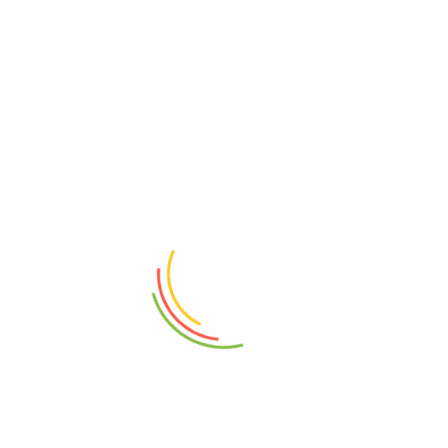
KAHVE İÇMEYE BEKLERİZ.
MAĞAZA İLETİŞİM HATTI :
☎️
0554 170 66 26
0507 409 36 38
WHATSAPP HATTI
0507 409 36 38