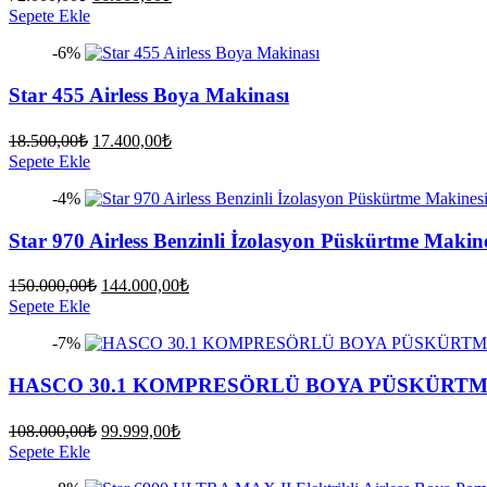
fiyat:
andaki
Sepete Ekle
fiyat:
72.000,00₺.
-6%
66.000,00₺.
Star 455 Airless Boya Makinası
Orijinal
Şu
18.500,00
₺
17.400,00
₺
fiyat:
andaki
Sepete Ekle
fiyat:
18.500,00₺.
-4%
17.400,00₺.
Star 970 Airless Benzinli İzolasyon Püskürtme Makin
Orijinal
Şu
150.000,00
₺
144.000,00
₺
fiyat:
andaki
Sepete Ekle
fiyat:
150.000,00₺.
-7%
144.000,00₺.
HASCO 30.1 KOMPRESÖRLÜ BOYA PÜSKÜRTM
Orijinal
Şu
108.000,00
₺
99.999,00
₺
fiyat:
andaki
Sepete Ekle
fiyat:
108.000,00₺.