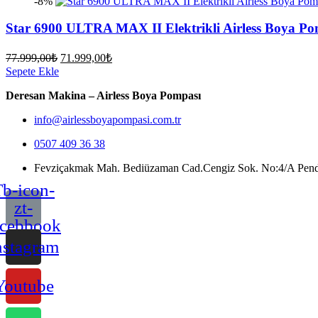
-8%
99.999,00₺.
Star 6900 ULTRA MAX II Elektrikli Airless Boya Po
Orijinal
Şu
77.999,00
₺
71.999,00
₺
fiyat:
andaki
Sepete Ekle
fiyat:
77.999,00₺.
Deresan Makina – Airless Boya Pompası
71.999,00₺.
info@airlessboyapompasi.com.tr
0507 409 36 38
Fevziçakmak Mah. Bediüzaman Cad.Cengiz Sok. No:4/A Pendik
b-icon-
zt-
acebbook
nstagram
Youtube