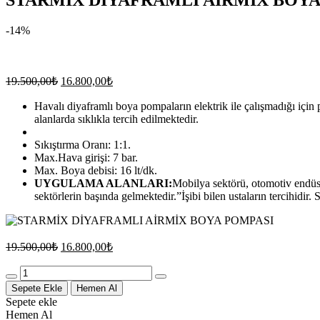
STARMİX DİYAFRAMLI AİRMİX BOYA
-14%
Orijinal
Şu
19.500,00
₺
16.800,00
₺
fiyat:
andaki
fiyat:
Havalı diyaframlı boya pompaların elektrik ile çalışmadığı için 
19.500,00₺.
alanlarda sıklıkla tercih edilmektedir.
16.800,00₺.
Sıkıştırma Oranı: 1:1.
Max.Hava girişi: 7 bar.
Max. Boya debisi: 16 lt/dk.
UYGULAMA ALANLARI:
Mobilya sektörü, otomotiv endüst
sektörlerin başında gelmektedir.”İşibi bilen ustaların tercihidir.
Orijinal
Şu
19.500,00
₺
16.800,00
₺
fiyat:
andaki
fiyat:
Quantity
19.500,00₺.
16.800,00₺.
Sepete Ekle
Hemen Al
Sepete ekle
Hemen Al