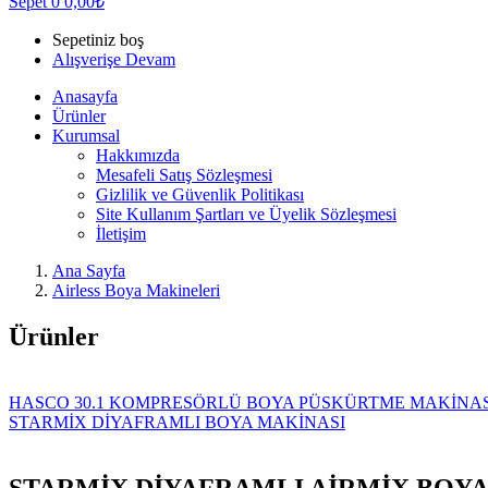
Sepet
0
0,00
₺
Sepetiniz boş
Alışverişe Devam
Anasayfa
Ürünler
Kurumsal
Hakkımızda
Mesafeli Satış Sözleşmesi
Gizlilik ve Güvenlik Politikası
Site Kullanım Şartları ve Üyelik Sözleşmesi
İletişim
Ana Sayfa
Airless Boya Makineleri
Ürünler
HASCO 30.1 KOMPRESÖRLÜ BOYA PÜSKÜRTME MAKİNAS
STARMİX DİYAFRAMLI BOYA MAKİNASI