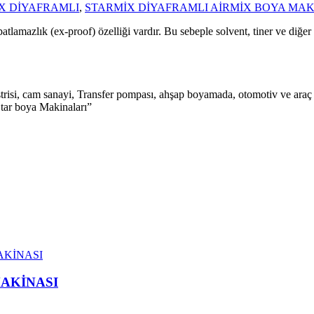
X DİYAFRAMLI
,
STARMİX DİYAFRAMLI AİRMİX BOYA MAK
patlamazlık (ex-proof) özelliği vardır. Bu sebeple solvent, tiner ve diğe
risi, cam sanayi, Transfer pompası, ahşap boyamada, otomotiv ve araç ü
 Star boya Makinaları”
MAKİNASI