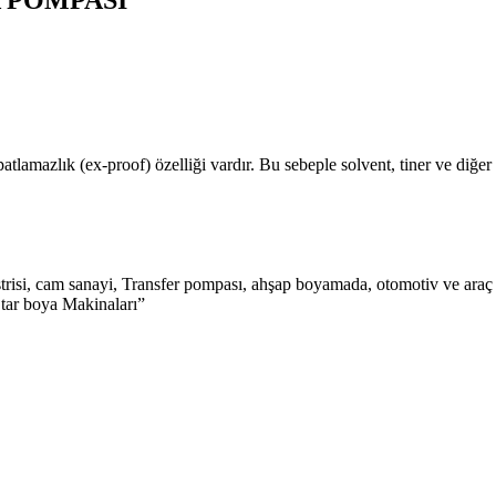
 POMPASI
patlamazlık (ex-proof) özelliği vardır. Bu sebeple solvent, tiner ve diğe
risi, cam sanayi, Transfer pompası, ahşap boyamada, otomotiv ve araç ü
 Star boya Makinaları”