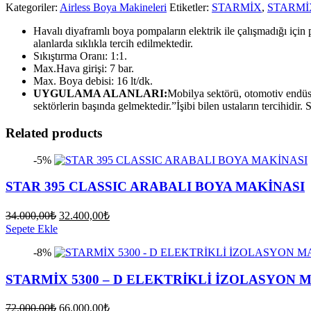
Kategoriler:
Airless Boya Makineleri
Etiketler:
STARMİX
,
STARMİ
Havalı diyaframlı boya pompaların elektrik ile çalışmadığı için 
alanlarda sıklıkla tercih edilmektedir.
Sıkıştırma Oranı: 1:1.
Max.Hava girişi: 7 bar.
Max. Boya debisi: 16 lt/dk.
UYGULAMA ALANLARI:
Mobilya sektörü, otomotiv endüst
sektörlerin başında gelmektedir.”İşibi bilen ustaların tercihidir.
Related products
-5%
STAR 395 CLASSIC ARABALI BOYA MAKİNASI
Orijinal
Şu
34.000,00
₺
32.400,00
₺
fiyat:
andaki
Sepete Ekle
fiyat:
34.000,00₺.
-8%
32.400,00₺.
STARMİX 5300 – D ELEKTRİKLİ İZOLASYON 
Orijinal
Şu
72.000,00
₺
66.000,00
₺