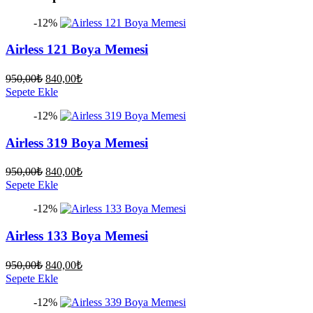
-12%
Airless 121 Boya Memesi
Orijinal
Şu
950,00
₺
840,00
₺
fiyat:
andaki
Sepete Ekle
fiyat:
950,00₺.
-12%
840,00₺.
Airless 319 Boya Memesi
Orijinal
Şu
950,00
₺
840,00
₺
fiyat:
andaki
Sepete Ekle
fiyat:
950,00₺.
-12%
840,00₺.
Airless 133 Boya Memesi
Orijinal
Şu
950,00
₺
840,00
₺
fiyat:
andaki
Sepete Ekle
fiyat:
950,00₺.
-12%
840,00₺.