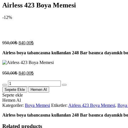
Airless 423 Boya Memesi
-12%
Orijinal
Şu
950,00
₺
840,00
₺
fiyat:
andaki
fiyat:
Airless boya tabancasına kullanılan 248 Bar basınca dayanıklı boy
950,00₺.
840,00₺.
Orijinal
Şu
950,00
₺
840,00
₺
fiyat:
andaki
fiyat:
Quantity
950,00₺.
840,00₺.
Sepete Ekle
Hemen Al
Sepete ekle
Hemen Al
Kategoriler:
Boya Memesi
Etiketler:
Airless 423 Boya Memesi
,
Boya
Airless boya tabancasına kullanılan 248 Bar basınca dayanıklı boy
Related products