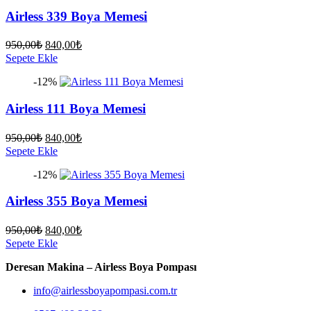
Airless 339 Boya Memesi
Orijinal
Şu
950,00
₺
840,00
₺
fiyat:
andaki
Sepete Ekle
fiyat:
950,00₺.
-12%
840,00₺.
Airless 111 Boya Memesi
Orijinal
Şu
950,00
₺
840,00
₺
fiyat:
andaki
Sepete Ekle
fiyat:
950,00₺.
-12%
840,00₺.
Airless 355 Boya Memesi
Orijinal
Şu
950,00
₺
840,00
₺
fiyat:
andaki
Sepete Ekle
fiyat:
950,00₺.
Deresan Makina – Airless Boya Pompası
840,00₺.
info@airlessboyapompasi.com.tr