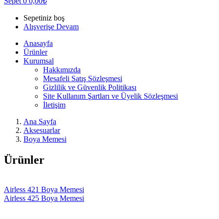
Sepet
0
0,00
₺
Sepetiniz boş
Alışverişe Devam
Anasayfa
Ürünler
Kurumsal
Hakkımızda
Mesafeli Satış Sözleşmesi
Gizlilik ve Güvenlik Politikası
Site Kullanım Şartları ve Üyelik Sözleşmesi
İletişim
Ana Sayfa
Aksesuarlar
Boya Memesi
Ürünler
Airless 421 Boya Memesi
Airless 425 Boya Memesi