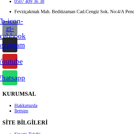
0507 409 36 38
Fevziçakmak Mah. Bediüzaman Cad.Cengiz Sok. No:4/A Pendik
b-icon-
zt-
acebbook
nstagram
Youtube
hatsapp
KURUMSAL
Hakkımızda
İletişim
SİTE BİLGİLERİ