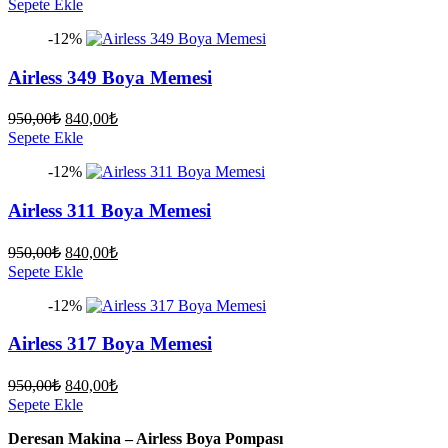
Sepete Ekle
fiyat:
950,00₺.
-12%
840,00₺.
Airless 349 Boya Memesi
Orijinal
Şu
950,00
₺
840,00
₺
fiyat:
andaki
Sepete Ekle
fiyat:
950,00₺.
-12%
840,00₺.
Airless 311 Boya Memesi
Orijinal
Şu
950,00
₺
840,00
₺
fiyat:
andaki
Sepete Ekle
fiyat:
950,00₺.
-12%
840,00₺.
Airless 317 Boya Memesi
Orijinal
Şu
950,00
₺
840,00
₺
fiyat:
andaki
Sepete Ekle
fiyat:
950,00₺.
Deresan Makina – Airless Boya Pompası
840,00₺.