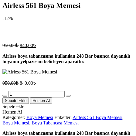
Airless 561 Boya Memesi
-12%
Orijinal
Şu
950,00
₺
840,00
₺
fiyat:
andaki
fiyat:
Airless boya tabancasına kullanılan 248 Bar basınca dayanıklı
950,00₺.
boyanın yelpazesini belirleyen aparattır.
840,00₺.
Orijinal
Şu
950,00
₺
840,00
₺
fiyat:
andaki
fiyat:
Quantity
950,00₺.
840,00₺.
Sepete Ekle
Hemen Al
Sepete ekle
Hemen Al
Kategoriler:
Boya Memesi
Etiketler:
Airless 561 Boya Memesi
,
Boya Memesi
,
Boya Tabancası Memesi
Airless boya tabancasına kullanılan 248 Bar basınca dayanıklı