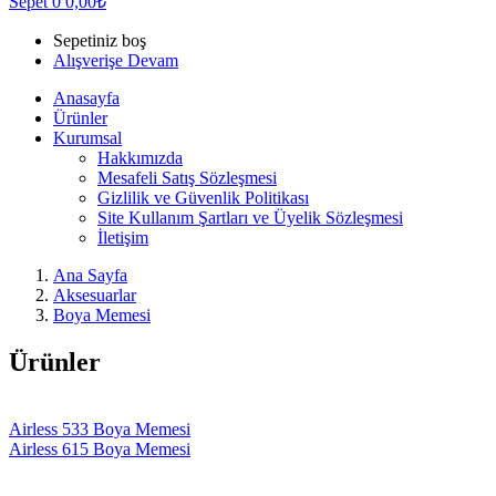
Sepet
0
0,00
₺
Sepetiniz boş
Alışverişe Devam
Anasayfa
Ürünler
Kurumsal
Hakkımızda
Mesafeli Satış Sözleşmesi
Gizlilik ve Güvenlik Politikası
Site Kullanım Şartları ve Üyelik Sözleşmesi
İletişim
Ana Sayfa
Aksesuarlar
Boya Memesi
Ürünler
Airless 533 Boya Memesi
Airless 615 Boya Memesi