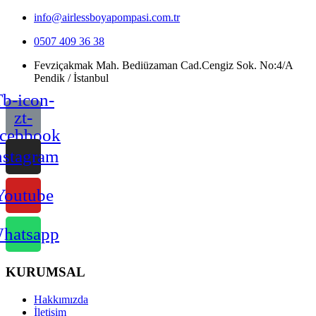
info@airlessboyapompasi.com.tr
0507 409 36 38
Fevziçakmak Mah. Bediüzaman Cad.Cengiz Sok. No:4/A
Pendik / İstanbul
b-icon-
zt-
acebbook
nstagram
Youtube
hatsapp
KURUMSAL
Hakkımızda
İletişim