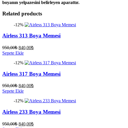
boyanın yelpazesini belirleyen aparattır.
Related products
-12%
Airless 313 Boya Memesi
Orijinal
Şu
950,00
₺
840,00
₺
fiyat:
andaki
Sepete Ekle
fiyat:
950,00₺.
-12%
840,00₺.
Airless 317 Boya Memesi
Orijinal
Şu
950,00
₺
840,00
₺
fiyat:
andaki
Sepete Ekle
fiyat:
950,00₺.
-12%
840,00₺.
Airless 233 Boya Memesi
Orijinal
Şu
950,00
₺
840,00
₺
fiyat:
andaki