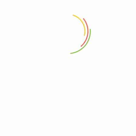
720,00
₺
600,00
₺
Paslanmaz Gövde Filtresi 143x25mm
900,00
₺
720,00
₺
Gövde Filtresi 114x30mm
900,00
₺
720,00
₺
Deresan Makina – Airless Boya Pompası
info@airlessboyapompasi.com.tr
0507 409 36 38
Fevziçakmak Mah. Bediüzaman Cad.Cengiz Sok. No:4/A