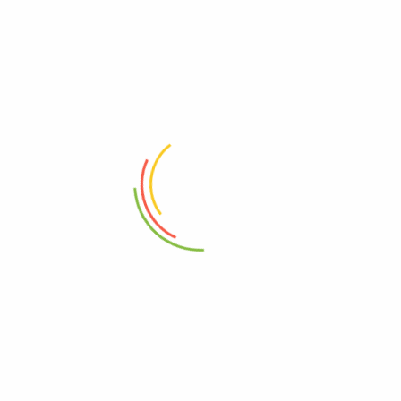
Deresan Makina – Airless Boya Pompası
info@airlessboyapompasi.com.tr
0507 409 36 38
Fevziçakmak Mah. Bediüzaman Cad.Cengiz Sok. No:4/A
Pendik / İstanbul
KURUMSAL
SİTE BİLGİLERİ