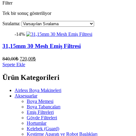
Filter
Tek bir sonuç gösteriliyor
Sıralama:
-14%
31,15mm 30 Mesh Emiş Filtresi
Orijinal
Şu
840,00
₺
720,00
₺
fiyat:
andaki
Sepete Ekle
fiyat:
840,00₺.
720,00₺.
Ürün Kategorileri
Airless Boya Makineleri
Aksesuarlar
Boya Memesi
Boya Tabancaları
Emiş Filtreleri
Gövde Filtreleri
Hortumlar
Kelebek (Guard)
Kestirme Aparatı ve Robot Başlıkları