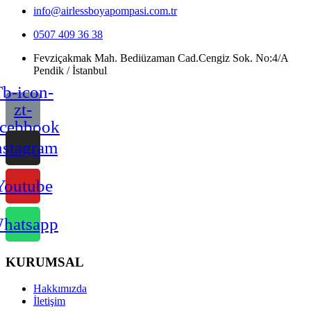
info@airlessboyapompasi.com.tr
0507 409 36 38
Fevziçakmak Mah. Bediüzaman Cad.Cengiz Sok. No:4/A
Pendik / İstanbul
b-icon-
zt-
acebbook
nstagram
Youtube
hatsapp
KURUMSAL
Hakkımızda
İletişim