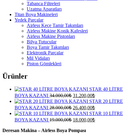
Tabanca Filtreleri
Uzatma Aparatları
Titan Boya Makineleri
Yedek Parçalar
Airless Keçe Tamir Takımları
Airless Makine Konik Kafesleri
Airless Makine Pistonları
Bilya Tutucular
Boya Tamir Takımları
Elektronik Parçalar
Mil Vidaları
Piston Gömlekleri
Ürünler
STAR 40 LİTRE
Orijinal
Şu
BOYA KAZANI
34.000,00
₺
31.200,00
₺
fiyat:
andaki
STAR 20 LİTRE
fiyat:
34.000,00₺.
Orijinal
Şu
BOYA KAZANI
28.000,00
₺
26.400,00
₺
31.200,00₺.
fiyat:
andaki
STAR 10 LİTRE
fiyat:
28.000,00₺.
Orijinal
Şu
BOYA KAZANI
19.000,00
₺
18.000,00
₺
26.400,00₺.
fiyat:
andaki
fiyat:
Deresan Makina – Airless Boya Pompası
19.000,00₺.
18.000,00₺.