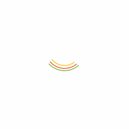
Deresan Makina – Airless Boya Pompası
info@airlessboyapompasi.com.tr
0507 409 36 38
Fevziçakmak Mah. Bediüzaman Cad.Cengiz Sok. No:4/A
Pendik / İstanbul
KURUMSAL