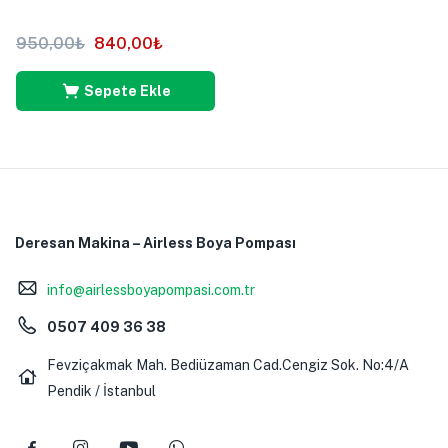
950,00
₺
840,00
₺
Sepete Ekle
Deresan Makina – Airless Boya Pompası
info@airlessboyapompasi.com.tr
0507 409 36 38
Fevziçakmak Mah. Bediüzaman Cad.Cengiz Sok. No:4/A
Pendik / İstanbul