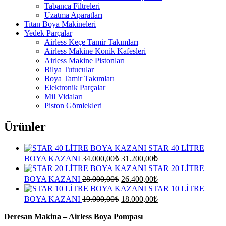
Tabanca Filtreleri
Uzatma Aparatları
Titan Boya Makineleri
Yedek Parçalar
Airless Keçe Tamir Takımları
Airless Makine Konik Kafesleri
Airless Makine Pistonları
Bilya Tutucular
Boya Tamir Takımları
Elektronik Parçalar
Mil Vidaları
Piston Gömlekleri
Ürünler
STAR 40 LİTRE
Orijinal
Şu
BOYA KAZANI
34.000,00
₺
31.200,00
₺
fiyat:
andaki
STAR 20 LİTRE
fiyat:
34.000,00₺.
Orijinal
Şu
BOYA KAZANI
28.000,00
₺
26.400,00
₺
31.200,00₺.
fiyat:
andaki
STAR 10 LİTRE
fiyat:
28.000,00₺.
Orijinal
Şu
BOYA KAZANI
19.000,00
₺
18.000,00
₺
26.400,00₺.
fiyat:
andaki
fiyat:
Deresan Makina – Airless Boya Pompası
19.000,00₺.
18.000,00₺.