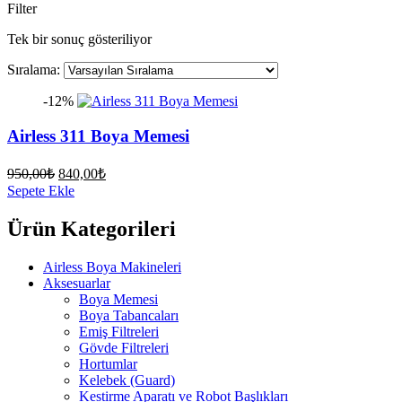
Filter
Tek bir sonuç gösteriliyor
Sıralama:
-12%
Airless 311 Boya Memesi
Orijinal
Şu
950,00
₺
840,00
₺
fiyat:
andaki
Sepete Ekle
fiyat:
950,00₺.
840,00₺.
Ürün Kategorileri
Airless Boya Makineleri
Aksesuarlar
Boya Memesi
Boya Tabancaları
Emiş Filtreleri
Gövde Filtreleri
Hortumlar
Kelebek (Guard)
Kestirme Aparatı ve Robot Başlıkları