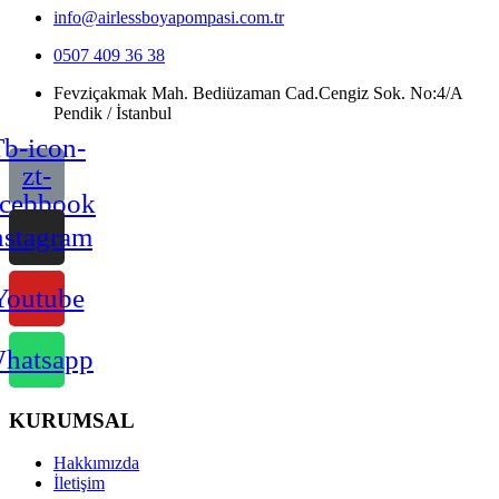
info@airlessboyapompasi.com.tr
0507 409 36 38
Fevziçakmak Mah. Bediüzaman Cad.Cengiz Sok. No:4/A
Pendik / İstanbul
b-icon-
zt-
acebbook
nstagram
Youtube
hatsapp
KURUMSAL
Hakkımızda
İletişim