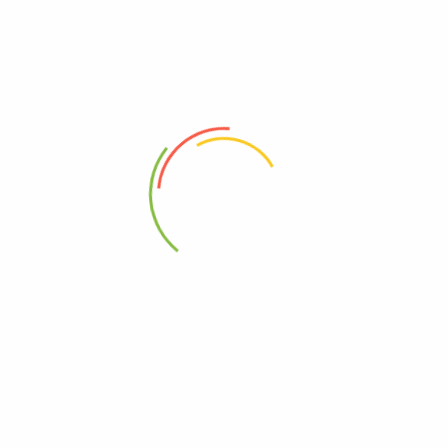
Deresan Makina – Airless Boya Pompası
info@airlessboyapompasi.com.tr
0507 409 36 38
Fevziçakmak Mah. Bediüzaman Cad.Cengiz Sok. No:4/A
Pendik / İstanbul
KURUMSAL
SİTE BİLGİLERİ