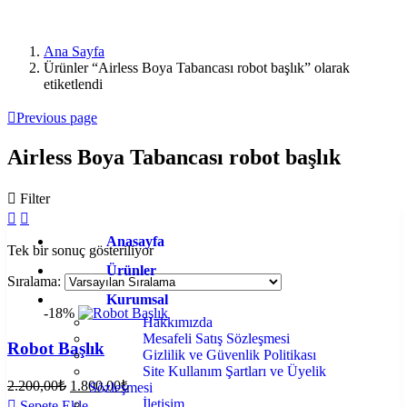
Ana Sayfa
Ürünler “Airless Boya Tabancası robot başlık” olarak
etiketlendi
Previous page
Airless Boya Tabancası robot başlık
Filter
Anasayfa
Tek bir sonuç gösteriliyor
Ürünler
Sıralama:
Kurumsal
-18%
Hakkımızda
Mesafeli Satış Sözleşmesi
Robot Başlık
Gizlilik ve Güvenlik Politikası
Site Kullanım Şartları ve Üyelik
2.200,00
₺
1.800,00
₺
Sözleşmesi
İletişim
Sepete Ekle