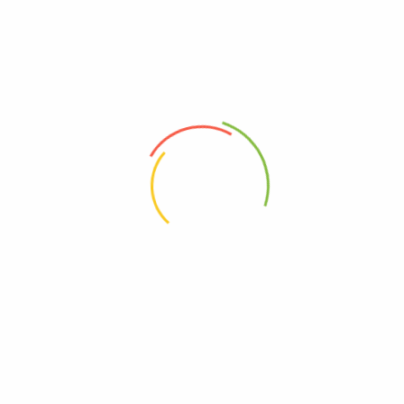
Deresan Makina – Airless Boya Pompası
info@airlessboyapompasi.com.tr
0507 409 36 38
Fevziçakmak Mah. Bediüzaman Cad.Cengiz Sok. No:4/A
Pendik / İstanbul
KURUMSAL
SİTE BİLGİLERİ