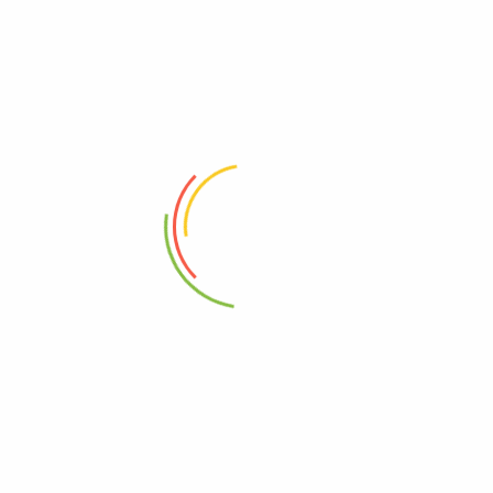
Deresan Makina – Airless Boya Pompası
info@airlessboyapompasi.com.tr
0507 409 36 38
Fevziçakmak Mah. Bediüzaman Cad.Cengiz Sok. No:4/A
Pendik / İstanbul
KURUMSAL
SİTE BİLGİLERİ