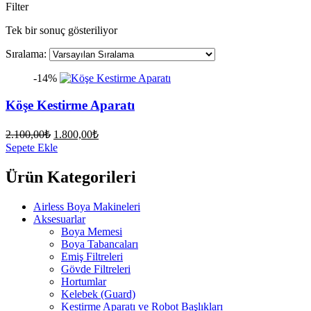
Filter
Tek bir sonuç gösteriliyor
Sıralama:
-14%
Köşe Kestirme Aparatı
Orijinal
Şu
2.100,00
₺
1.800,00
₺
fiyat:
andaki
Sepete Ekle
fiyat:
2.100,00₺.
1.800,00₺.
Ürün Kategorileri
Airless Boya Makineleri
Aksesuarlar
Boya Memesi
Boya Tabancaları
Emiş Filtreleri
Gövde Filtreleri
Hortumlar
Kelebek (Guard)
Kestirme Aparatı ve Robot Başlıkları