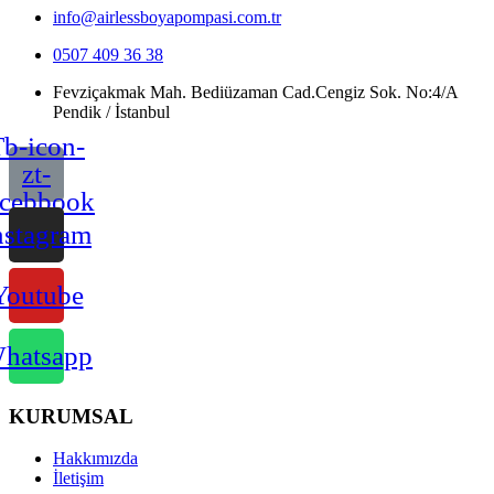
info@airlessboyapompasi.com.tr
0507 409 36 38
Fevziçakmak Mah. Bediüzaman Cad.Cengiz Sok. No:4/A
Pendik / İstanbul
b-icon-
zt-
acebbook
nstagram
Youtube
hatsapp
KURUMSAL
Hakkımızda
İletişim