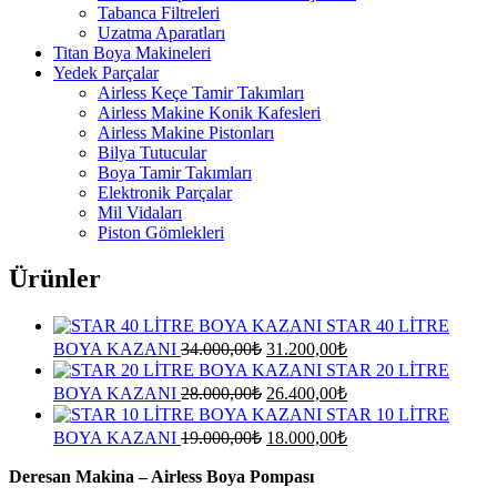
Tabanca Filtreleri
Uzatma Aparatları
Titan Boya Makineleri
Yedek Parçalar
Airless Keçe Tamir Takımları
Airless Makine Konik Kafesleri
Airless Makine Pistonları
Bilya Tutucular
Boya Tamir Takımları
Elektronik Parçalar
Mil Vidaları
Piston Gömlekleri
Ürünler
STAR 40 LİTRE
Orijinal
Şu
BOYA KAZANI
34.000,00
₺
31.200,00
₺
fiyat:
andaki
STAR 20 LİTRE
fiyat:
34.000,00₺.
Orijinal
Şu
BOYA KAZANI
28.000,00
₺
26.400,00
₺
31.200,00₺.
fiyat:
andaki
STAR 10 LİTRE
fiyat:
28.000,00₺.
Orijinal
Şu
BOYA KAZANI
19.000,00
₺
18.000,00
₺
26.400,00₺.
fiyat:
andaki
fiyat:
Deresan Makina – Airless Boya Pompası
19.000,00₺.
18.000,00₺.