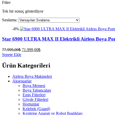
Filter
Tek bir sonuç gösteriliyor
Sıralama:
-8%
Star 6900 ULTRA MAX II Elektrikli Airless Boya Po
Orijinal
Şu
77.999,00
₺
71.999,00
₺
fiyat:
andaki
Sepete Ekle
fiyat:
77.999,00₺.
71.999,00₺.
Ürün Kategorileri
Airless Boya Makineleri
Aksesuarlar
Boya Memesi
Boya Tabancaları
Emiş Filtreleri
Gövde Filtreleri
Hortumlar
Kelebek (Guard)
Kestirme Aparatı ve Robot Başlıkları