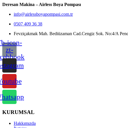
Deresan Makina – Airless Boya Pompası
info@airlessboyapompasi.com.tr
0507 409 36 38
Fevziçakmak Mah. Bediüzaman Cad.Cengiz Sok. No:4/A Pendik
b-icon-
zt-
acebbook
nstagram
Youtube
hatsapp
KURUMSAL
Hakkımızda