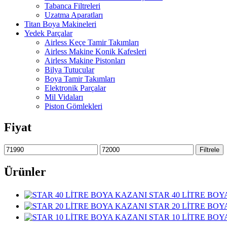
Tabanca Filtreleri
Uzatma Aparatları
Titan Boya Makineleri
Yedek Parçalar
Airless Keçe Tamir Takımları
Airless Makine Konik Kafesleri
Airless Makine Pistonları
Bilya Tutucular
Boya Tamir Takımları
Elektronik Parçalar
Mil Vidaları
Piston Gömlekleri
Fiyat
En
En
Filtrele
düşük
yüksek
fiyat
fiyat
Ürünler
STAR 40 LİTRE BOY
STAR 20 LİTRE BOY
STAR 10 LİTRE BOY