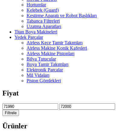
Hortumlar
Kelebek (Guard)
Kestirme Aparatı ve Robot Başlıkları
Tabanca Filtreleri
Uzatma Aparatları
Titan Boya Makineleri
Yedek Parçalar
Airless Keçe Tamir Takımları
Airless Makine Konik Kafesleri
Airless Makine Pistonları
Bilya Tutucular
Boya Tamir Takımları
Elektronik Parçalar
Mil Vidaları
Piston Gömlekleri
Fiyat
En
En
düşük
yüksek
Filtrele
fiyat
fiyat
Ürünler