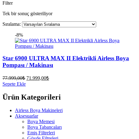
Filter
Tek bir sonuç gösteriliyor
Sıralama:
-8%
Star 6900 ULTRA MAX II Elektrikli Airless Boya
Pompası / Makinası
Orijinal
Şu
77.999,00
₺
71.999,00
₺
fiyat:
andaki
Sepete Ekle
fiyat:
77.999,00₺.
71.999,00₺.
Ürün Kategorileri
Airless Boya Makineleri
Aksesuarlar
Boya Memesi
Boya Tabancaları
Emiş Filtreleri
Gövde Filtreleri