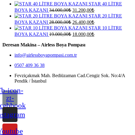
STAR 40 LİTRE
Orijinal
Şu
BOYA KAZANI
34.000,00
₺
31.200,00
₺
fiyat:
andaki
STAR 20 LİTRE
fiyat:
34.000,00₺.
Orijinal
Şu
BOYA KAZANI
28.000,00
₺
26.400,00
₺
31.200,00₺.
fiyat:
andaki
STAR 10 LİTRE
fiyat:
28.000,00₺.
Orijinal
Şu
BOYA KAZANI
19.000,00
₺
18.000,00
₺
26.400,00₺.
fiyat:
andaki
fiyat:
Deresan Makina – Airless Boya Pompası
19.000,00₺.
18.000,00₺.
info@airlessboyapompasi.com.tr
0507 409 36 38
Fevziçakmak Mah. Bediüzaman Cad.Cengiz Sok. No:4/A
Pendik / İstanbul
b-icon-
zt-
acebbook
nstagram
Youtube