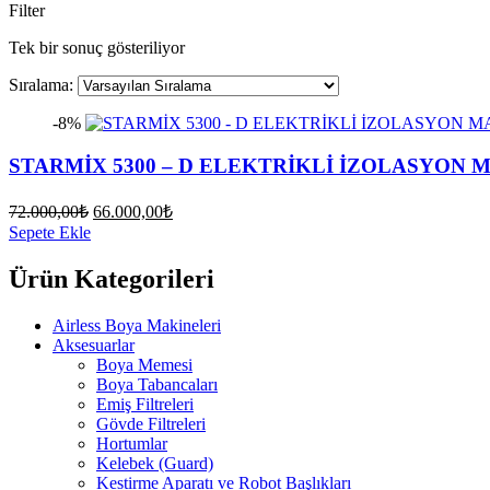
Filter
Tek bir sonuç gösteriliyor
Sıralama:
-8%
STARMİX 5300 – D ELEKTRİKLİ İZOLASYON 
Orijinal
Şu
72.000,00
₺
66.000,00
₺
fiyat:
andaki
Sepete Ekle
fiyat:
72.000,00₺.
66.000,00₺.
Ürün Kategorileri
Airless Boya Makineleri
Aksesuarlar
Boya Memesi
Boya Tabancaları
Emiş Filtreleri
Gövde Filtreleri
Hortumlar
Kelebek (Guard)
Kestirme Aparatı ve Robot Başlıkları