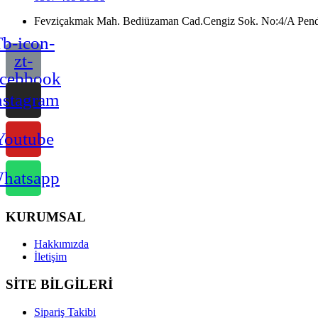
Fevziçakmak Mah. Bediüzaman Cad.Cengiz Sok. No:4/A Pendik
b-icon-
zt-
acebbook
nstagram
Youtube
hatsapp
KURUMSAL
Hakkımızda
İletişim
SİTE BİLGİLERİ
Sipariş Takibi