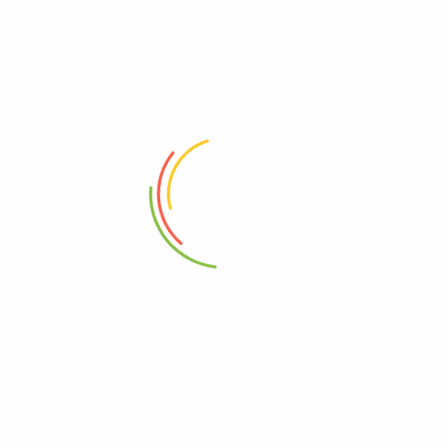
Deresan Makina – Airless Boya Pompası
info@airlessboyapompasi.com.tr
0507 409 36 38
Fevziçakmak Mah. Bediüzaman Cad.Cengiz Sok. No:4/A
Pendik / İstanbul
KURUMSAL
SİTE BİLGİLERİ