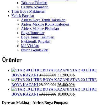
Tabanca Filtreleri
Uzatma Aparatları
Titan Boya Makineleri
Yedek Parçalar
Airless Keçe Tamir Takımları
Airless Makine Konik Kafesleri
Airless Makine Pistonları
Bilya Tutucular
Boya Tamir Takımları
Elektronik Parçalar
Mil Vidaları
Piston Gömlekleri
Ürünler
STAR 40 LİTRE
Orijinal
Şu
BOYA KAZANI
34.000,00
₺
31.200,00
₺
fiyat:
andaki
STAR 20 LİTRE
fiyat:
34.000,00₺.
Orijinal
Şu
BOYA KAZANI
28.000,00
₺
26.400,00
₺
31.200,00₺.
fiyat:
andaki
STAR 10 LİTRE
fiyat:
28.000,00₺.
Orijinal
Şu
BOYA KAZANI
19.000,00
₺
18.000,00
₺
26.400,00₺.
fiyat:
andaki
fiyat:
Deresan Makina – Airless Boya Pompası
19.000,00₺.
18.000,00₺.