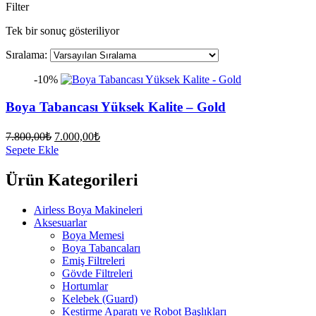
Filter
Tek bir sonuç gösteriliyor
Sıralama:
-10%
Boya Tabancası Yüksek Kalite – Gold
Orijinal
Şu
7.800,00
₺
7.000,00
₺
fiyat:
andaki
Sepete Ekle
fiyat:
7.800,00₺.
7.000,00₺.
Ürün Kategorileri
Airless Boya Makineleri
Aksesuarlar
Boya Memesi
Boya Tabancaları
Emiş Filtreleri
Gövde Filtreleri
Hortumlar
Kelebek (Guard)
Kestirme Aparatı ve Robot Başlıkları