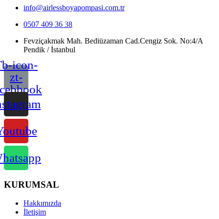
info@airlessboyapompasi.com.tr
0507 409 36 38
Fevziçakmak Mah. Bediüzaman Cad.Cengiz Sok. No:4/A
Pendik / İstanbul
b-icon-
zt-
acebbook
nstagram
Youtube
hatsapp
KURUMSAL
Hakkımızda
İletişim