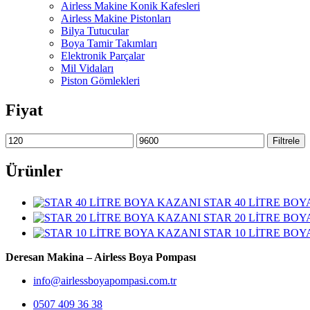
Airless Makine Konik Kafesleri
Airless Makine Pistonları
Bilya Tutucular
Boya Tamir Takımları
Elektronik Parçalar
Mil Vidaları
Piston Gömlekleri
Fiyat
En
En
Filtrele
düşük
yüksek
fiyat
fiyat
Ürünler
STAR 40 LİTRE BOY
STAR 20 LİTRE BOY
STAR 10 LİTRE BOY
Deresan Makina – Airless Boya Pompası
info@airlessboyapompasi.com.tr
0507 409 36 38