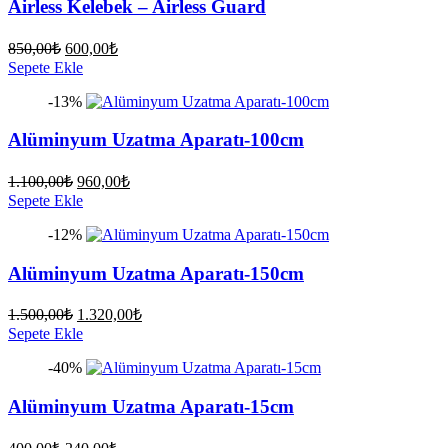
Airless Kelebek – Airless Guard
Orijinal
Şu
850,00
₺
600,00
₺
fiyat:
andaki
Sepete Ekle
fiyat:
850,00₺.
-13%
600,00₺.
Alüminyum Uzatma Aparatı-100cm
Orijinal
Şu
1.100,00
₺
960,00
₺
fiyat:
andaki
Sepete Ekle
fiyat:
1.100,00₺.
-12%
960,00₺.
Alüminyum Uzatma Aparatı-150cm
Orijinal
Şu
1.500,00
₺
1.320,00
₺
fiyat:
andaki
Sepete Ekle
fiyat:
1.500,00₺.
-40%
1.320,00₺.
Alüminyum Uzatma Aparatı-15cm
Orijinal
Şu