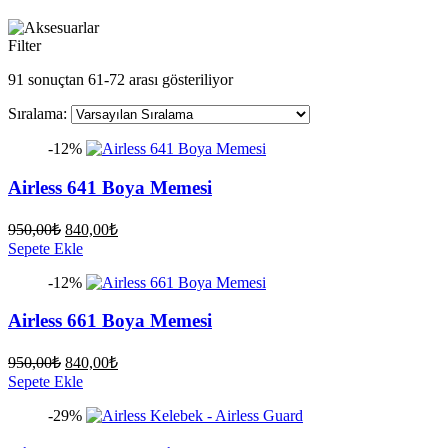
Filter
91 sonuçtan 61-72 arası gösteriliyor
Sıralama:
-12%
Airless 641 Boya Memesi
Orijinal
Şu
950,00
₺
840,00
₺
fiyat:
andaki
Sepete Ekle
fiyat:
950,00₺.
-12%
840,00₺.
Airless 661 Boya Memesi
Orijinal
Şu
950,00
₺
840,00
₺
fiyat:
andaki
Sepete Ekle
fiyat:
950,00₺.
-29%
840,00₺.