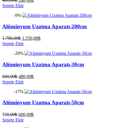
400,00
₺
240,00
₺
fiyat:
andaki
Sepete Ekle
fiyat:
400,00₺.
-9%
240,00₺.
Alüminyum Uzatma Aparatı-200cm
Orijinal
Şu
1.700,00
₺
1.550,00
₺
fiyat:
andaki
Sepete Ekle
fiyat:
1.700,00₺.
-20%
1.550,00₺.
Alüminyum Uzatma Aparatı-30cm
Orijinal
Şu
600,00
₺
480,00
₺
fiyat:
andaki
Sepete Ekle
fiyat:
600,00₺.
-17%
480,00₺.
Alüminyum Uzatma Aparatı-50cm
Orijinal
Şu
720,00
₺
600,00
₺
fiyat:
andaki
Sepete Ekle
fiyat:
720,00₺.