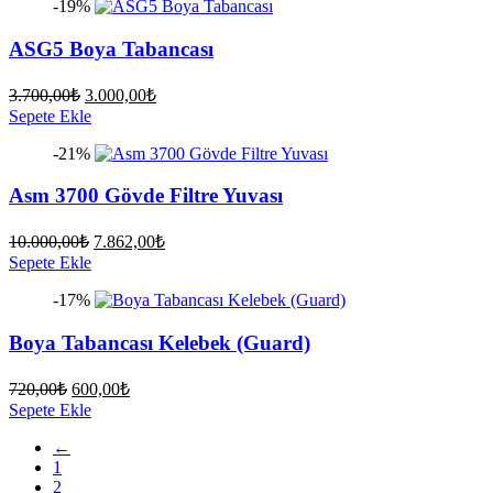
-19%
600,00₺.
ASG5 Boya Tabancası
Orijinal
Şu
3.700,00
₺
3.000,00
₺
fiyat:
andaki
Sepete Ekle
fiyat:
3.700,00₺.
-21%
3.000,00₺.
Asm 3700 Gövde Filtre Yuvası
Orijinal
Şu
10.000,00
₺
7.862,00
₺
fiyat:
andaki
Sepete Ekle
fiyat:
10.000,00₺.
-17%
7.862,00₺.
Boya Tabancası Kelebek (Guard)
Orijinal
Şu
720,00
₺
600,00
₺
fiyat:
andaki
Sepete Ekle
fiyat:
720,00₺.
←
600,00₺.
1
2