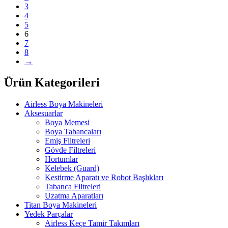
3
4
5
6
7
8
→
Ürün Kategorileri
Airless Boya Makineleri
Aksesuarlar
Boya Memesi
Boya Tabancaları
Emiş Filtreleri
Gövde Filtreleri
Hortumlar
Kelebek (Guard)
Kestirme Aparatı ve Robot Başlıkları
Tabanca Filtreleri
Uzatma Aparatları
Titan Boya Makineleri
Yedek Parçalar
Airless Keçe Tamir Takımları